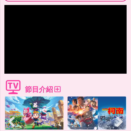
趣味家庭校園短劇【MOMO這一家 精選特輯】就在【MOMO親
神秘的冒險旅程即將開始《奶龍之奇妙冒險》6/15(一)晚上9
《點讚！升級中》重磅登場！3/20起，每週五22:30，讓
日本國民動畫！充滿溫暖與笑料的【海螺小姐】每週一至週五，
＼會動的／【恐龍大復活】台北關渡碼頭震撼登場！五大必
節目介紹