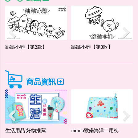
】
跳跳小雞【第3款】
汪汪隊立大功：阿奇
Previous
Next
商品資訊
推薦
momo歡樂海洋二用枕
MOMO BOOK
Previous
Next