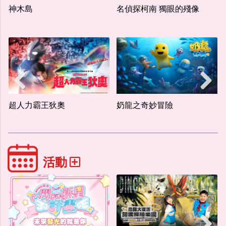
名偵探柯南 獨眼的殘像
野！孩子起步走！
Previous
Next
奶龍之奇妙冒險
運動出張嘴
Previous
Next
活動