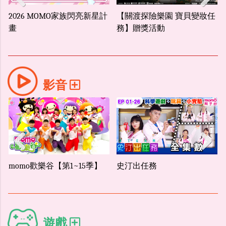
族閃亮新星計
【關渡探險樂園 寶貝變妝任
中獎名單｜「哆啦A
Previous
Next
務】贈獎活動
識百寶袋！」贈獎活
影音
~15季】
史汀出任務
momo歡樂谷 第9季
Previous
Next
這一家
遊戲