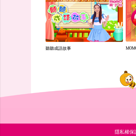
9季：歡樂谷這一家
MO
聽聽成語故事
隱私權保