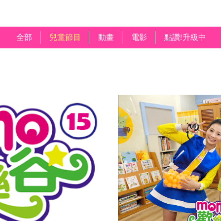
全部
兒童節目
動畫
電影
點讚!升級中
Previous