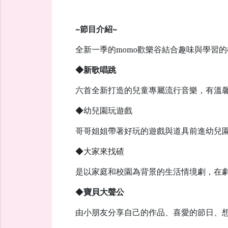
~
節目介紹
~
全新一季的
momo
歡樂谷結合趣味與學習的
◆新歌唱跳
六首全新打造的兒童專屬流行音樂，有溫
◆幼兒園玩遊戲
哥哥姐姐帶著好玩的遊戲與道具前進幼兒
◆大家來找碴
是以家庭和校園為背景的生活情境劇，在
◆
寶貝大聲公
由小朋友分享自己的作品、喜愛的節日、