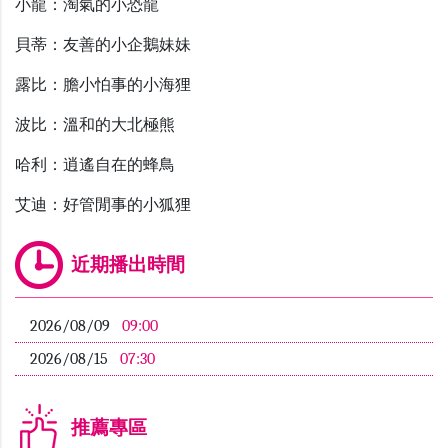
小龍
：
淘氣的小恐龍
貝蒂
：
友善的小企鵝妹妹
露比
：
膽小怕事的小海狸
波比
：
溫和的大北極熊
哈利
：
逍遙自在的蜂鳥
艾迪
：
好管閒事的小狐狸
近期播出時間
2026/08/09
09:00
2026/08/15
07:30
推薦專區