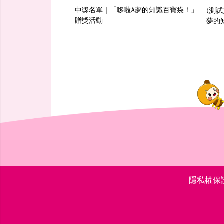
中獎名單｜「哆啦A夢的知識百寶袋！」
(測
贈獎活動
夢的
隱私權保