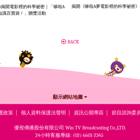
揭開《哆啦A夢電影裡的科學祕密》
試)揭開電影裡的科學祕密｜「哆啦A
知識百寶袋！」贈獎活動
BACK
顯示網站地圖
護政策
個人資料保護法聲明
資訊公開專區
節目諮詢委
優視傳播股份有限公司
Win TV Broadcasting Co.,LTD.
24小時客服專線:
(02) 6601-2345