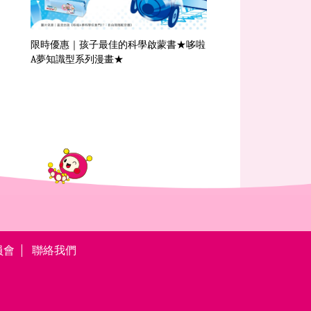
【哆啦A夢系列電影】
限時優惠｜孩子最佳的科學啟蒙書★哆啦
A夢知識型系列漫畫★
員會
聯絡我們