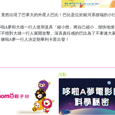
，竟然出現了巴掌大的外星人巴比！巴比是位於銀河系彼端的小
哆啦
A
夢和大雄一行人使用道具「縮小燈」將自己縮小，很快地便
軍不惜對大雄一行人展開攻擊。深具責任感的巴比為了不牽連大家
，哆啦
A
夢一行人決定朝畢利卡星出發！
活動