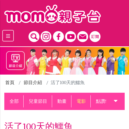
跳到主要內容區塊
首頁
節目介紹
活了100天的鱷魚
全部
兒童節目
動畫
電影
點讚!升級中
活了100天的鱷魚