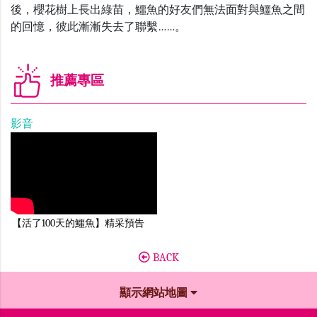
後，櫻花樹上長出綠苗，鱷魚的好友們無法面對與鱷魚之間
的回憶，彼此漸漸失去了聯繫
……
。
推薦專區
影音
【活了100天的鱷魚】精采預告
BACK
顯示網站地圖