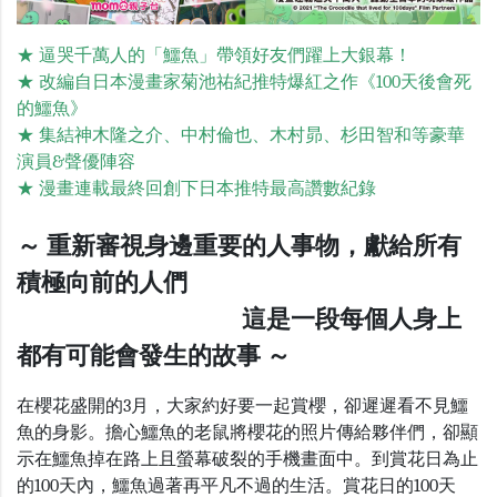
★ 逼哭千萬人的「鱷魚」帶領好友們躍上大銀幕！
★ 改編自日本漫畫家菊池祐紀推特爆紅之作《100天後會死
的鱷魚》
★ 集結神木隆之介、中村倫也、木村昴、杉田智和等豪華
演員&聲優陣容
★ 漫畫連載最終回創下日本推特最高讚數紀錄
～ 重新審視身邊重要的人事物，獻給所有
積極向前的人們
這是一段每個人身上
都有可能會發生的故事 ～
在櫻花盛開的
3
月，大家約好要一起賞櫻，卻遲遲看不見鱷
魚的身影。擔心鱷魚的老鼠將櫻花的照片傳給夥伴們，卻顯
示在鱷魚掉在路上且螢幕破裂的手機畫面中。到賞花日為止
的
100
天內，鱷魚過著再平凡不過的生活。賞花日的
100
天