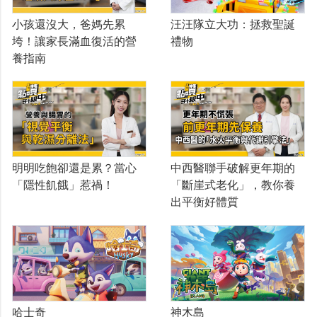
小孩還沒大，爸媽先累
汪汪隊立大功：拯救聖誕
垮！讓家長滿血復活的營
禮物
養指南
明明吃飽卻還是累？當心
中西醫聯手破解更年期的
「隱性飢餓」惹禍！
「斷崖式老化」，教你養
出平衡好體質
哈士奇
神木島