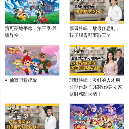
寶可夢地平線：第三季-希
腸胃特輯：放假作息亂，
望昇空
孩子腸胃跟著罷工？
神仙寶貝救援隊
理財特輯：沒錢的人才用
分期付款？3招教你建立家
庭財務防火牆！