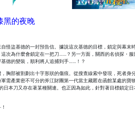
破漆黑的夜晚
來自怪盜基德的一封預告信。據說這次基德的目標，鎖定與幕末
，這次為什麼會鎖定在一把刀……？另一方面，關西的名偵探・服
基德的變裝，順利將人追捕到手……！？
體，胸部被割劃出十字形狀的傷痕。從搜查線索中發現，死者身
時軍需產業密不可分的斧江財團第一代當主藏匿在函館某處的寶
定的日本刀又存在著某種關連。也正因為如此，針對著目標鎖定日
―！