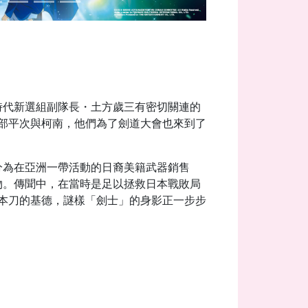
時代新選組副隊長・土方歲三有密切關連的
部平次與柯南，他們為了劍道大會也來到了
分為在亞洲一帶活動的日裔美籍武器銷售
物。傳聞中，在當時是足以拯救日本戰敗局
本刀的基德，謎樣「劍士」的身影正一步步