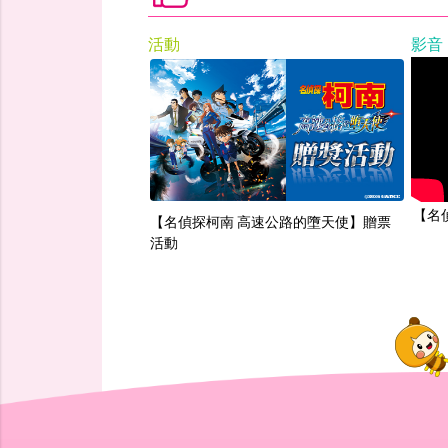
活動
影音
【名
【名偵探柯南 高速公路的墮天使】贈票
活動