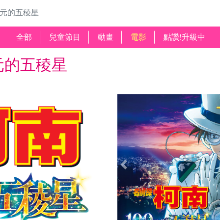
美元的五稜星
全部
兒童節目
動畫
電影
點讚!升級中
美元的五稜星
Previous