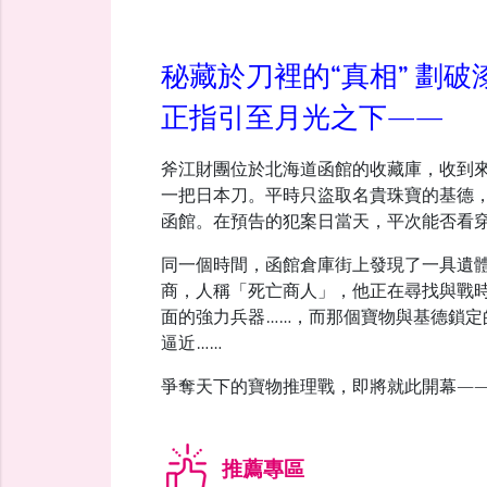
秘藏於刀裡的“真相” 劃
正指引至月光之下――
斧江財團位於北海道函館的收藏庫，收到
一把日本刀。平時只盜取名貴珠寶的基德
函館。在預告的犯案日當天，平次能否看穿
同一個時間，函館倉庫街上發現了一具遺
商，人稱「死亡商人」，他正在尋找與戰
面的強力兵器……，而那個寶物與基德鎖
逼近……
爭奪天下的寶物推理戰，即將就此開幕―
推薦專區