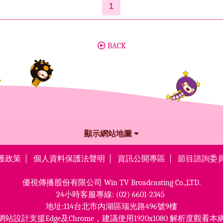
1
BACK
顯示網站地圖
護政策
個人資料保護法聲明
資訊公開專區
節目諮詢委
優視傳播股份有限公司
Win TV Broadcasting Co.,LTD.
24小時客服專線:
(02) 6601-2345
地址:114台北市內湖區瑞光路496號9樓
網站設計支援Edge及Chrome，
建議使用1920x1080 解析度觀看本