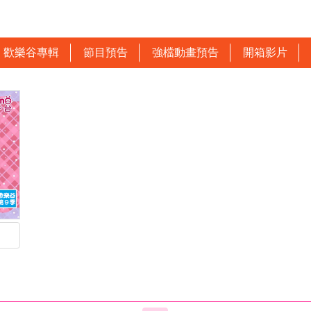
歡樂谷專輯
節目預告
強檔動畫預告
開箱影片