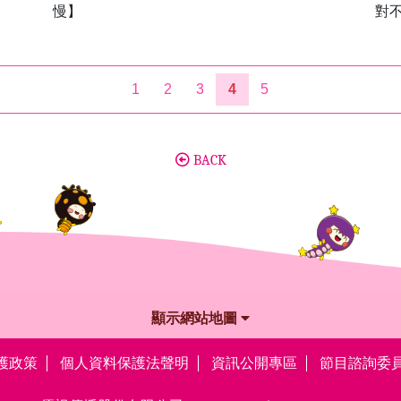
慢】
對
1
2
3
4
5
BACK
顯示網站地圖
護政策
個人資料保護法聲明
資訊公開專區
節目諮詢委