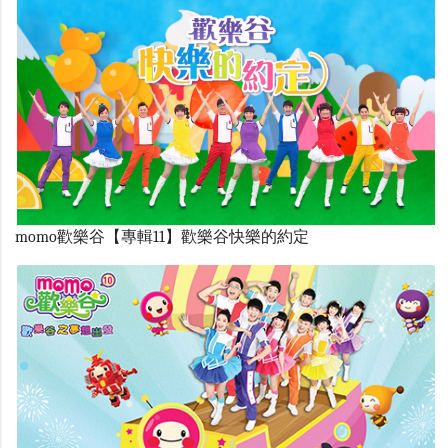
momo歡樂谷【專輯11】歡樂谷快樂的約定