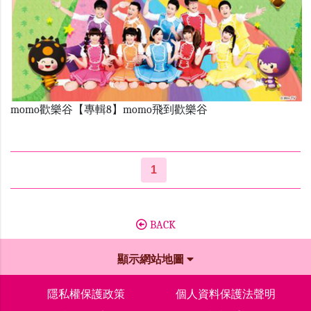
momo歡樂谷【專輯8】momo飛到歡樂谷
1
BACK
顯示網站地圖
隱私權保護政策
個人資料保護法聲明