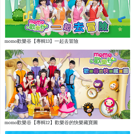
momo歡樂谷【專輯13】一起去冒險
momo歡樂谷【專輯12】歡樂谷的快樂藏寶圖