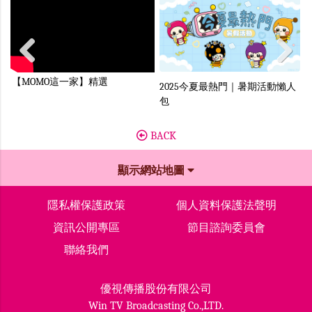
Previous
Next
【MOMO這一家】精選
2025今夏最熱門｜暑期活動懶人
M
包
BACK
顯示網站地圖
隱私權保護政策
個人資料保護法聲明
資訊公開專區
節目諮詢委員會
聯絡我們
優視傳播股份有限公司
Win TV Broadcasting Co.,LTD.