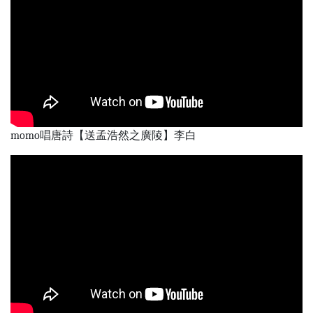
momo唱唐詩【送孟浩然之廣陵】李白