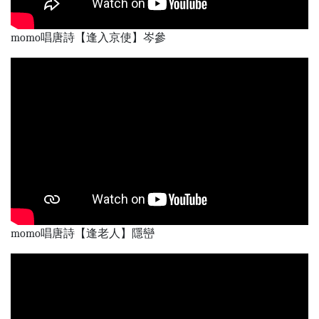
momo唱唐詩【逢入京使】岑參
momo唱唐詩【逢老人】隱巒