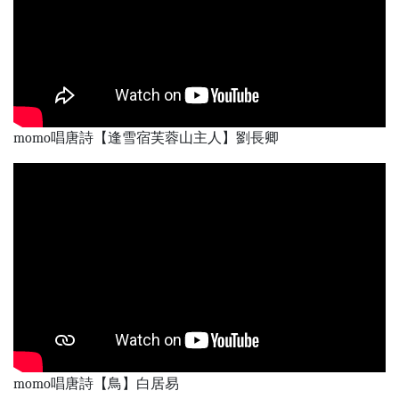
momo唱唐詩【逢雪宿芙蓉山主人】劉長卿
momo唱唐詩【鳥】白居易