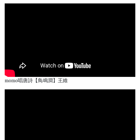
momo唱唐詩【鳥鳴澗】王維