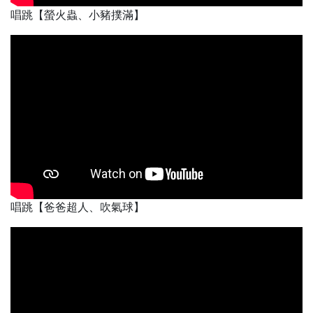
唱跳【螢火蟲、小豬撲滿】
唱跳【爸爸超人、吹氣球】