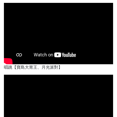
唱跳【寶島大胃王、月光派對】