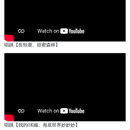
唱跳【長頸鹿、甜蜜森林】
唱跳【我的OK繃、海底世界妙妙妙】