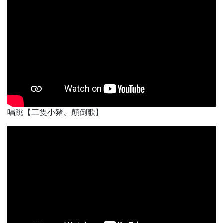
唱跳【三隻小豬、顛倒歌】