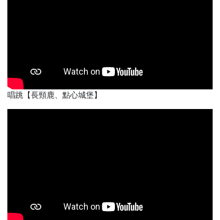
唱跳【長頸鹿、點心城堡】