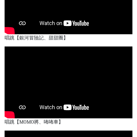
唱跳【銀河冒險記、甜甜圈】
唱跳【MOMO將、咘咘車】