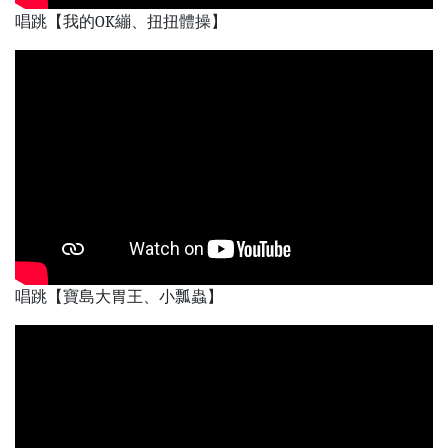
唱跳【我的OK繃、扭扭體操】
唱跳【寶島大胃王、小瓢蟲】