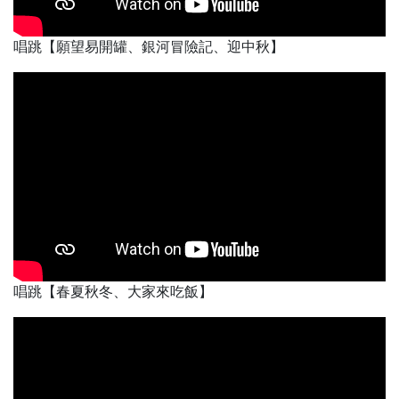
唱跳【願望易開罐、銀河冒險記、迎中秋】
唱跳【春夏秋冬、大家來吃飯】