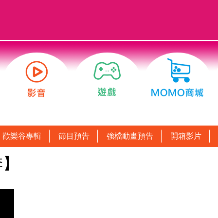
歡樂谷專輯
節目預告
強檔動畫預告
開箱影片
季】