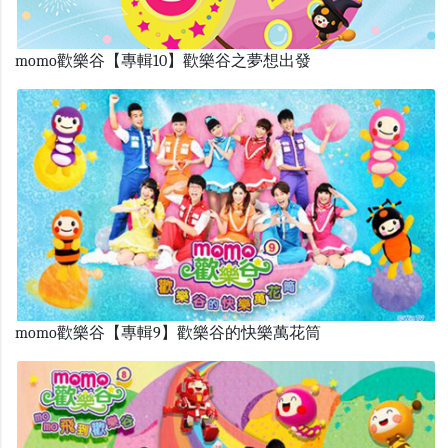
momo歡樂谷【專輯10】歡樂谷之夢想出發
momo歡樂谷【專輯9】歡樂谷的快樂萬花筒