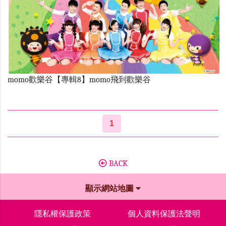
momo歡樂谷【專輯8】momo飛到歡樂谷
1
BACK
顯示網站地圖
隱私權保護政策
個人資料保護法聲明