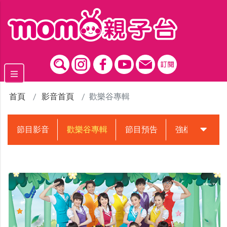
跳到主要內容區塊
首頁
影音首頁
歡樂谷專輯
節目影音
歡樂谷專輯
節目預告
強檔動畫預告