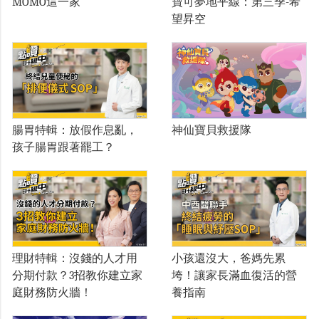
MOMO這一家
寶可夢地平線：第三季-希
望昇空
腸胃特輯：放假作息亂，
神仙寶貝救援隊
孩子腸胃跟著罷工？
理財特輯：沒錢的人才用
小孩還沒大，爸媽先累
分期付款？3招教你建立家
垮！讓家長滿血復活的營
庭財務防火牆！
養指南