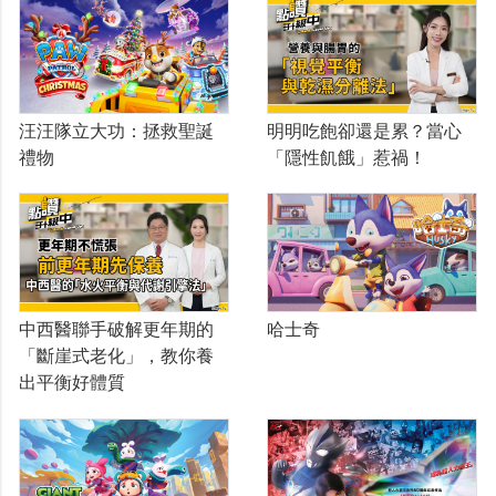
汪汪隊立大功：拯救聖誕
明明吃飽卻還是累？當心
禮物
「隱性飢餓」惹禍！
中西醫聯手破解更年期的
哈士奇
「斷崖式老化」，教你養
出平衡好體質