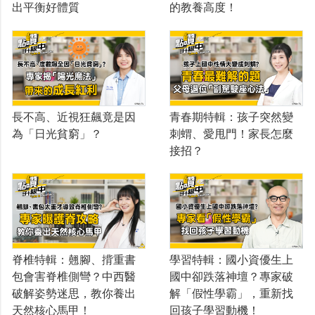
出平衡好體質
的教養高度！
長不高、近視狂飆竟是因
青春期特輯：孩子突然變
為「日光貧窮」？
刺蝟、愛甩門！家長怎麼
接招？
脊椎特輯：翹腳、揹重書
學習特輯：國小資優生上
包會害脊椎側彎？中西醫
國中卻跌落神壇？專家破
破解姿勢迷思，教你養出
解「假性學霸」，重新找
天然核心馬甲！
回孩子學習動機！