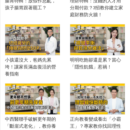
腸胃特輯：放假作息亂，
理財特輯：沒錢的人才用
孩子腸胃跟著罷工？
分期付款？3招教你建立家
庭財務防火牆！
小孩還沒大，爸媽先累
明明吃飽卻還是累？當心
垮！讓家長滿血復活的營
「隱性飢餓」惹禍！
養指南
中西醫聯手破解更年期的
正向教養變成養出「小霸
「斷崖式老化」，教你養
王」？專家教你找回理性