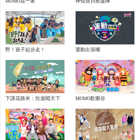
MOMO這一家
神仙寶貝救援隊
野！孩子起步走！
運動出張嘴
下課花路米：壯遊闖天下
MOMO歡樂谷