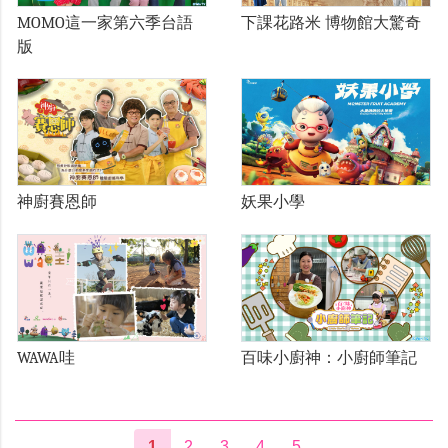
MOMO這一家第六季台語
下課花路米 博物館大驚奇
版
神廚賽恩師
妖果小學
WAWA哇
百味小廚神：小廚師筆記
1
2
3
4
5