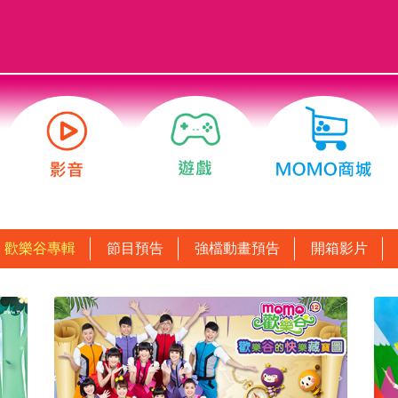
歡樂谷專輯
節目預告
強檔動畫預告
開箱影片