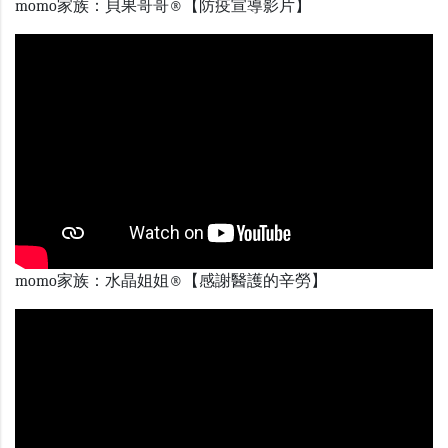
momo家族：貝果哥哥®【防疫宣導影片】
momo家族：水晶姐姐®【感謝醫護的辛勞】