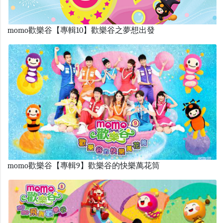
momo歡樂谷【專輯10】歡樂谷之夢想出發
momo歡樂谷【專輯9】歡樂谷的快樂萬花筒