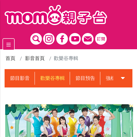
跳到主要內容區塊
首頁
影音首頁
歡樂谷專輯
節目影音
歡樂谷專輯
節目預告
強檔動畫預告