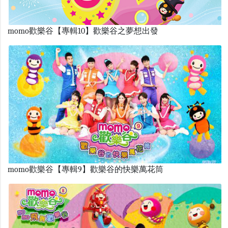
momo歡樂谷【專輯10】歡樂谷之夢想出發
momo歡樂谷【專輯9】歡樂谷的快樂萬花筒