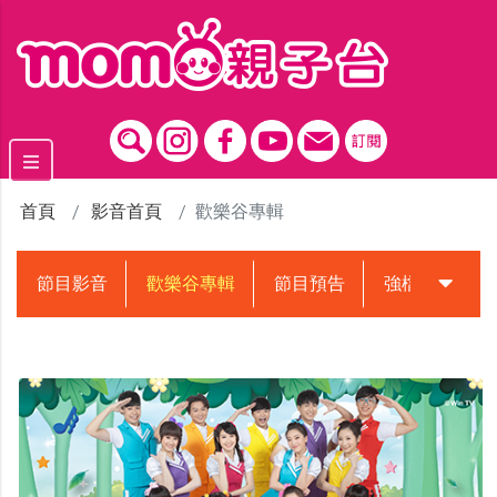
跳到主要內容區塊
首頁
影音首頁
歡樂谷專輯
節目影音
歡樂谷專輯
節目預告
強檔動畫預告