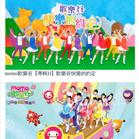
momo歡樂谷【專輯11】歡樂谷快樂的約定