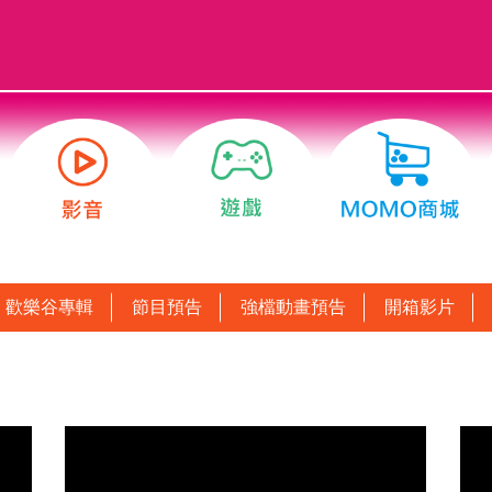
歡樂谷專輯
節目預告
強檔動畫預告
開箱影片