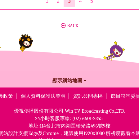
1
2
3
4
5
BACK
顯示網站地圖
護政策
個人資料保護法聲明
資訊公開專區
節目諮詢委
優視傳播股份有限公司
Win TV Broadcasting Co.,LTD.
24小時客服專線:
(02) 6601-2345
地址:114台北市內湖區瑞光路496號9樓
網站設計支援Edge及Chrome，
建議使用1920x1080 解析度觀看本