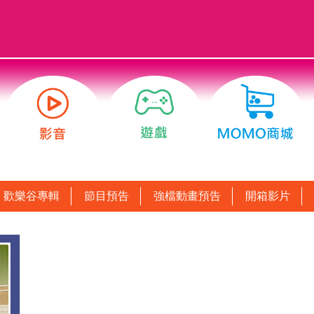
歡樂谷專輯
節目預告
強檔動畫預告
開箱影片