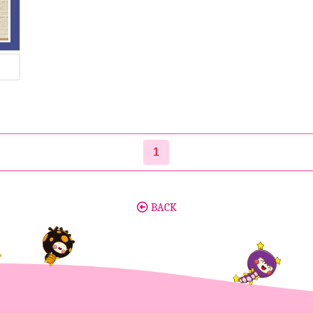
1
BACK