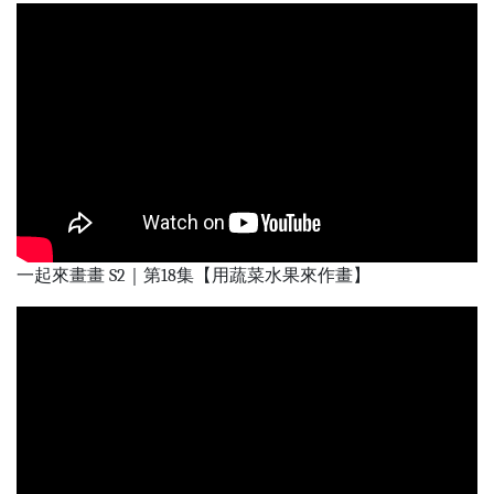
一起來畫畫 S2｜第18集【用蔬菜水果來作畫】