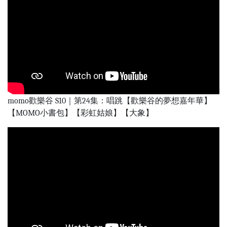
momo歡樂谷 S10｜第24集：唱跳【歡樂谷的夢想嘉年華】
【MOMO小書包】【彩虹姑娘】【大象】