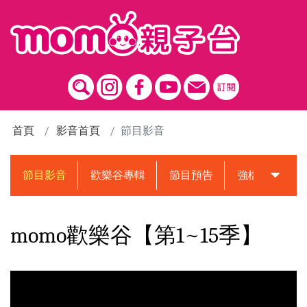
跳到主要內容區塊
首頁
影音首頁
節目影音
節目影音
歡樂谷專輯
節目預告
強檔動畫預告
momo歡樂谷【第1~15季】