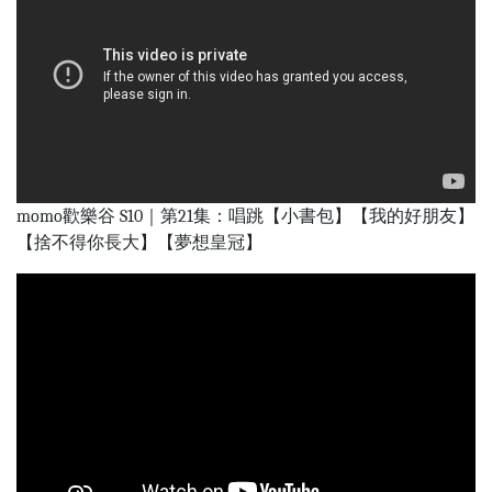
momo歡樂谷 S10｜第21集：唱跳【小書包】【我的好朋友】
【捨不得你長大】【夢想皇冠】