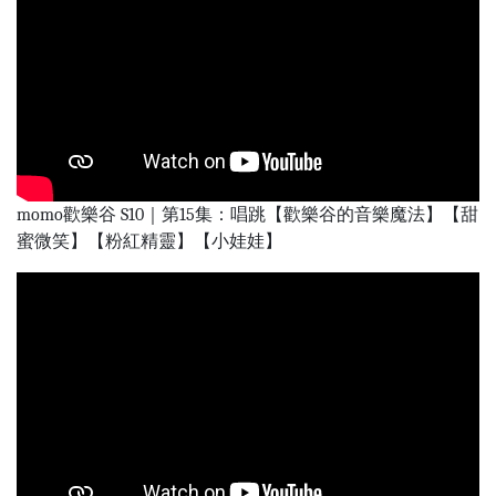
momo歡樂谷 S10｜第15集：唱跳【歡樂谷的音樂魔法】【甜
蜜微笑】【粉紅精靈】【小娃娃】