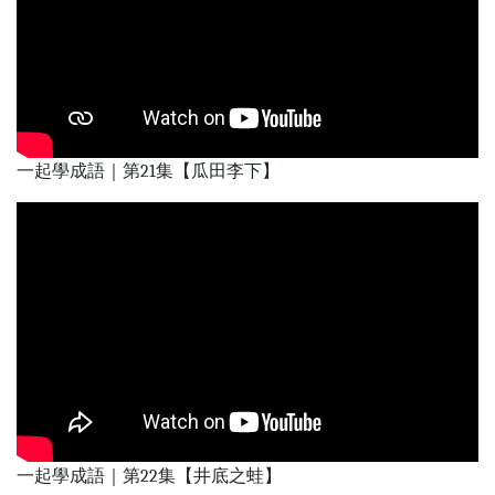
一起學成語｜第21集【瓜田李下】
一起學成語｜第22集【井底之蛙】