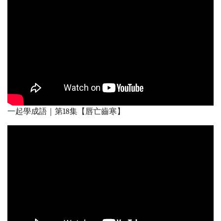
一起學成語｜第18集【唇亡齒寒】