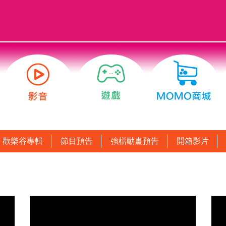
歡樂谷專輯
節目預告
強檔動畫預告
開箱影片