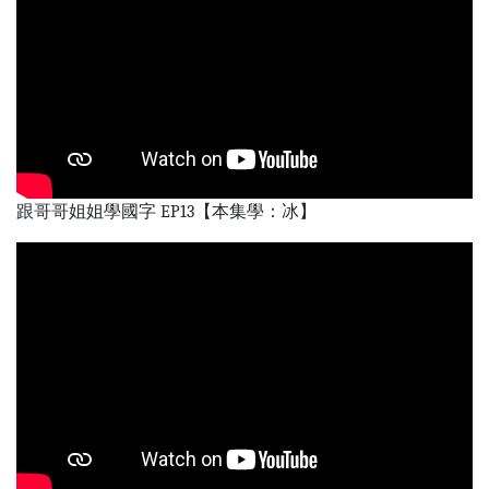
跟哥哥姐姐學國字 EP13【本集學：冰】