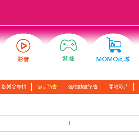
歡樂谷專輯
節目預告
強檔動畫預告
開箱影片
1