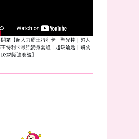
具開箱【超人力霸王特利卡：聖光棒｜超人
霸王特利卡最強變身套組｜超級鑰匙｜飛鷹
｜DX納斯迪賽號】