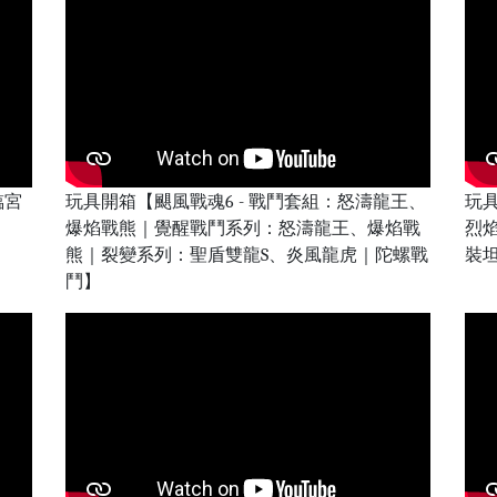
臨宮
玩具開箱【颶風戰魂6 - 戰鬥套組：怒濤龍王、
玩
爆焰戰熊｜覺醒戰鬥系列：怒濤龍王、爆焰戰
烈
熊｜裂變系列：聖盾雙龍S、炎風龍虎｜陀螺戰
裝
鬥】