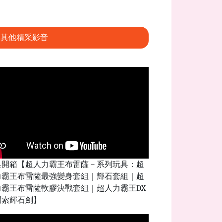
其他精采影音
具開箱【超人力霸王布雷薩－系列玩具：超
力霸王布雷薩最強變身套組｜輝石套組｜超
力霸王布雷薩軟膠決戰套組｜超人力霸王DX
爾索輝石劍】