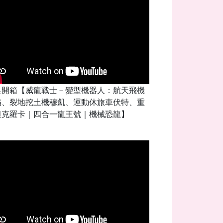
具開箱【威龍戰士－變型機器人：航天飛機
焰、裂地挖土機穆凱、運動休旅車伏特、重
坦克羅卡｜四合一龍王號｜機械恐龍】