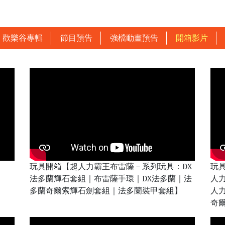
歡樂谷專輯
節目預告
強檔動畫預告
開箱影片
玩具開箱【超人力霸王布雷薩－系列玩具：DX
玩
法多蘭輝石套組｜布雷薩手環｜DX法多蘭｜法
人
多蘭奇爾索輝石劍套組｜法多蘭裝甲套組】
人
奇