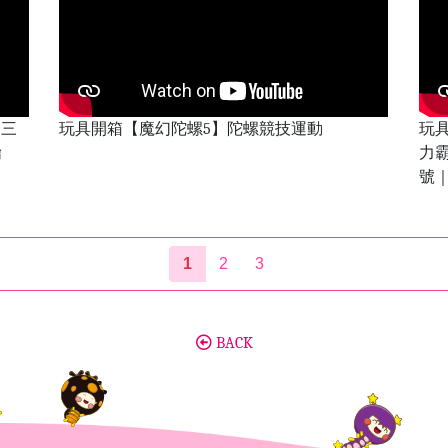
：三
玩具開箱【魔幻陀螺5】陀螺競技運動
玩
鑰
力
號
1
2
3
BACK