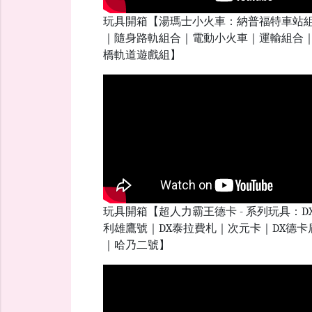
玩具開箱【湯瑪士小火車：納普福特車站
｜隨身路軌組合｜電動小火車｜運輸組合
橋軌道遊戲組】
玩具開箱【超人力霸王德卡 - 系列玩具：DX
利雄鷹號｜DX泰拉費札｜次元卡｜DX德卡
｜哈乃二號】