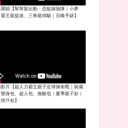
具開箱【幫幫龍出動：恐龍探險隊｜小夢
、霸王龍提洛、三角龍得駱｜召喚手錶】
箱影片【超人力霸王親子足球保衛戰｜裝備
：變身包、超人包、無敵包｜夏季親子衫｜
童排汗衫】