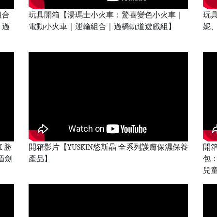
組合
玩具開箱【湯瑪士小火車：驚喜變色小火車｜
玩
｜過
電動小火車｜運輸組合｜過橋軌道遊戲組】
妮
 勝
開箱影片【YUSKIN悠斯晶 全系列護膚保濕保養
開
盾劍
產品】
包
兒