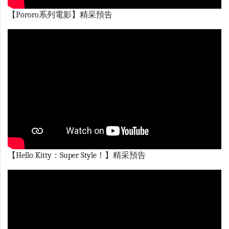
【Pororo系列電影】精采預告
【Hello Kitty：Super Style！】精采預告