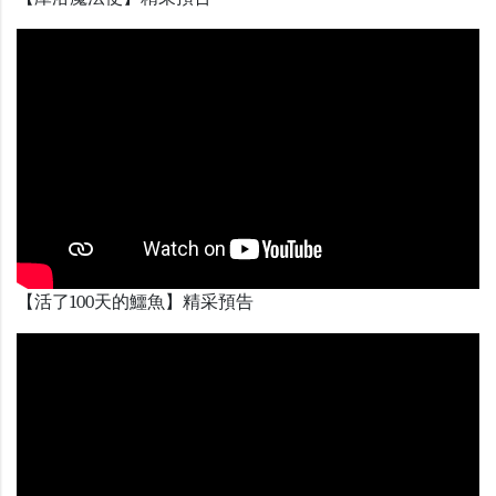
【活了100天的鱷魚】精采預告