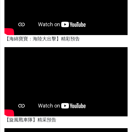
【海綿寶寶：海陸大出擊】精彩預告
【旋風戰車隊】精采預告