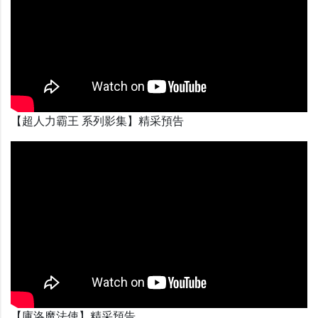
【超人力霸王 系列影集】精采預告
【庫洛魔法使】精采預告