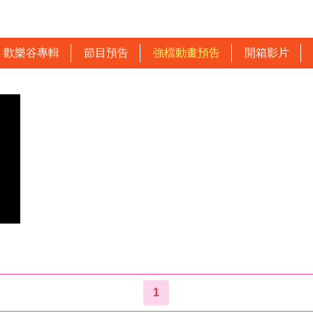
歡樂谷專輯
節目預告
強檔動畫預告
開箱影片
1