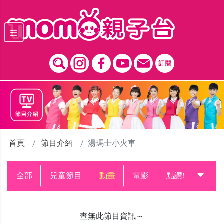
跳到主要內容區塊
首頁
節目介紹
湯瑪士小火車
全部
兒童節目
動畫
電影
點讚!升級中
查無此節目資訊～