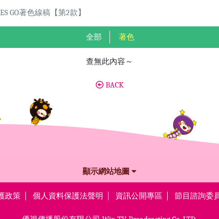
NES GO著色線稿【第2款】
全部
著色
查無此內容～
BACK
顯示網站地圖
護政策
個人資料保護法聲明
資訊公開專區
節目諮詢委