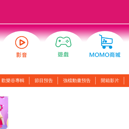
歡樂谷專輯
節目預告
強檔動畫預告
開箱影片