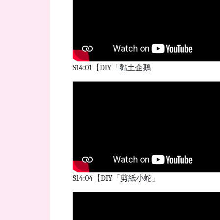
S14:01【DIY「黏土企鵝
S14:04【DIY「剪紙小蛇」