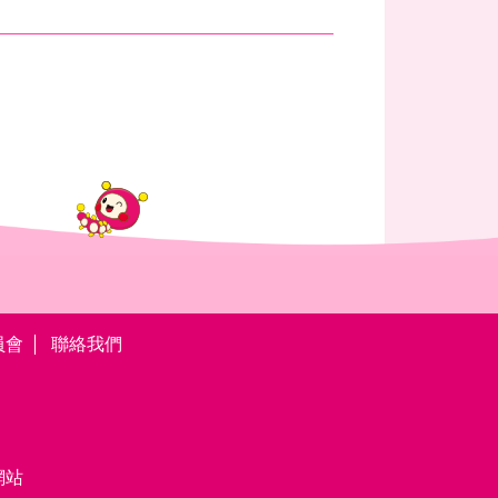
員會
聯絡我們
網站