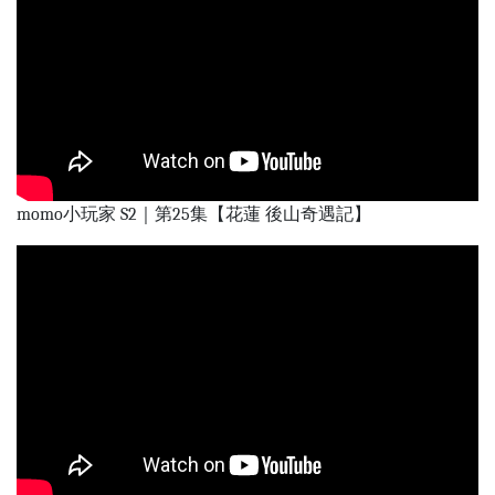
momo小玩家 S2｜第25集【花蓮 後山奇遇記】