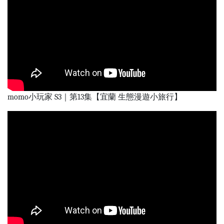
momo小玩家 S3｜第13集【宜蘭 生態漫遊小旅行】