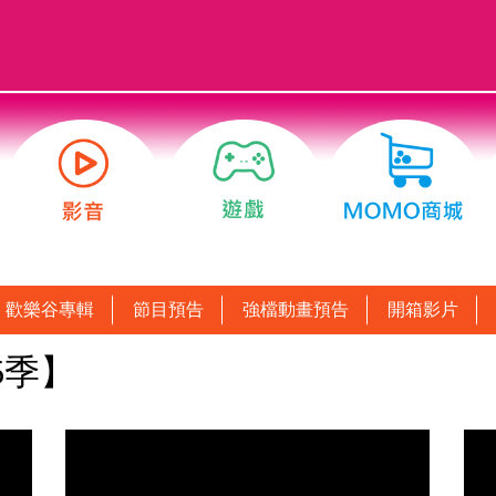
歡樂谷專輯
節目預告
強檔動畫預告
開箱影片
5季】