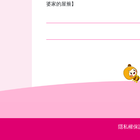
婆家的屋簷】
隱私權保