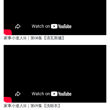
家事小達人S1｜第08集【清瓦斯爐】
家事小達人S1｜第09集【洗晾衣】