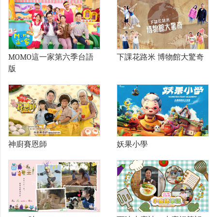
MOMO這一家第六季台語
下課花路米 博物館大驚奇
版
神廚賽恩師
妖果小學