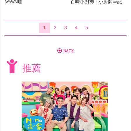
WAWA哇
百味小廚神：小廚師筆記
1
2
3
4
5
BACK
推薦