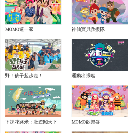
MOMO這一家
神仙寶貝救援隊
野！孩子起步走！
運動出張嘴
下課花路米：壯遊闖天下
MOMO歡樂谷