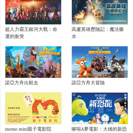
超人力霸王銀河大戰：命
高盧英雄歷險記：魔法藥
運的衝突
水
諾亞方舟出航去
諾亞方舟大冒險
momo mini親子電影院
哆啦A夢電影：大雄的新恐