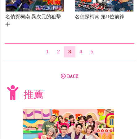
名偵探柯南 異次元的狙擊
名偵探柯南 第11位前鋒
手
1
2
3
4
5
BACK
推薦