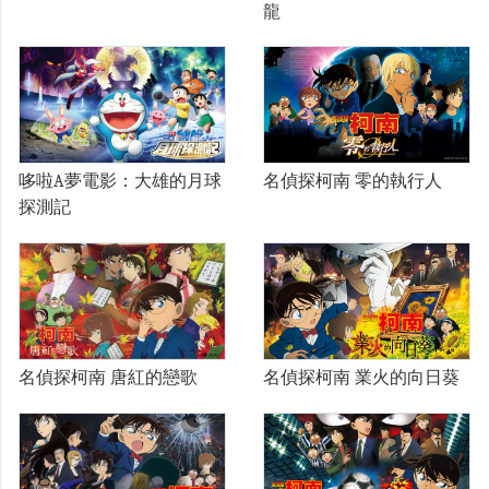
龍
哆啦A夢電影：大雄的月球
名偵探柯南 零的執行人
探測記
名偵探柯南 唐紅的戀歌
名偵探柯南 業火的向日葵