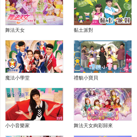
舞法天女
黏土派對
魔法小學堂
禮貌小寶貝
舞法天女絢彩歸來
小小音樂家