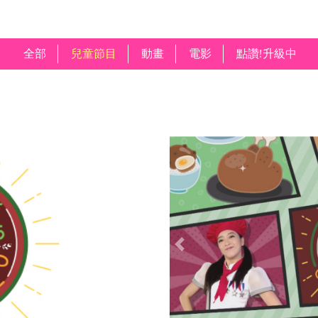
全部
兒童節目
動畫
電影
點讚!升級中
Previous