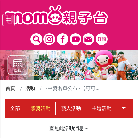
跳到主要內容區塊
首頁
活動
~中獎名單公布~【可可瓜瓜聚樂部】粉絲召募會贈獎活動
全部
贈獎活動
藝人活動
主題活動
中獎名
查無此活動消息～