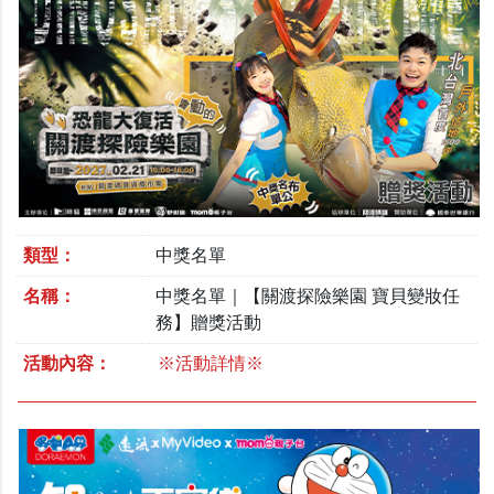
類型：
中獎名單
名稱：
中獎名單｜【關渡探險樂園 寶貝變妝任
務】贈獎活動
活動內容：
※活動詳情※