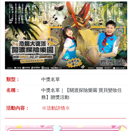
類型：
中獎名單
名稱：
中獎名單｜【關渡探險樂園 寶貝變妝任
務】贈獎活動
活動內容：
※活動詳情※